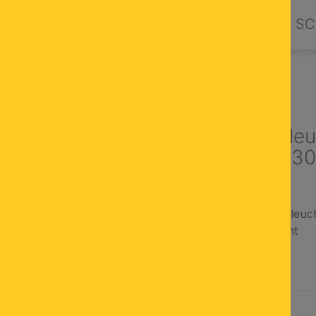
PRODUKTE
DESIGN BY ORION
SC
NLEUCHTEN
LED Deckenleu
titan, eckig, 
silbermatte Deckenleuc
modern und schlicht
nur 2,4cm hoch
AUSWÄHLEN
FARBE