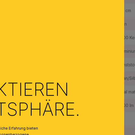
Höhe:
2,4 cm
Dimmbar:
Nein
Lichtfarbe:
3000 Ke
Material des Gestells:
Aluminiu
Material der Abdeckung:
Kunststo
Farbe:
Titan/Sil
KTIEREN
Farbe Abdeckung/Schirm:
Opal mat
ATSPHÄRE.
Lichtstrom in Lumen / LED:
2400 lm
Farbwiedergabeindex:
80
che Erfahrung bieten
Fest verbaute LED:
Ja
personenbezogene