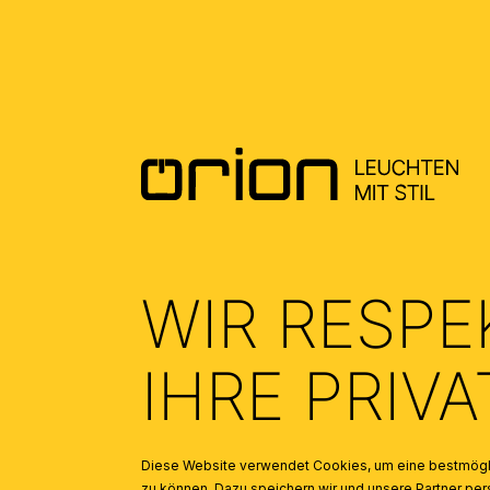
DOWNLOADS
DATENBLATT DE - DATASHEET EN
(0.3)
ALLGEMEINE MONTAGE UND
SICHERHEITSHINWEISE – GENERAL
INSTALLATION AND SAFETY
INSTRUCTIONS
(1.67)
TAUSCH LED - CHANGE OF LED
(1.07)
WIR RESPE
IHRE PRIV
Diese Website verwendet Cookies, um eine bestmögli
zu können. Dazu speichern wir und unsere Partner 