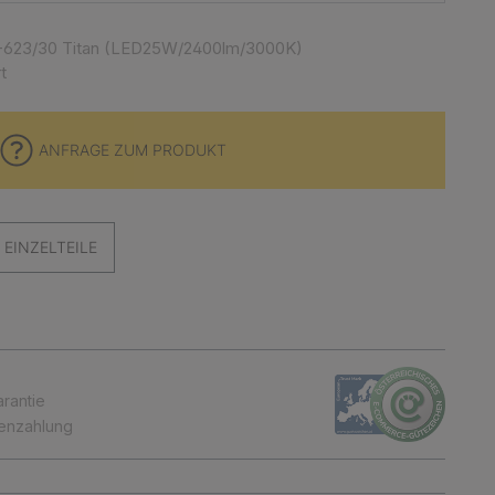
-623/30 Titan (LED25W/2400lm/3000K)
t
ANFRAGE ZUM PRODUKT
EINZELTEILE
arantie
tenzahlung