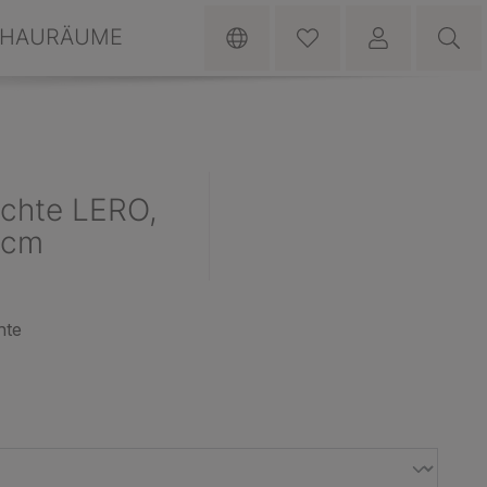
HAURÄUME
chte LERO,
30cm
hte