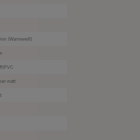
lvin (Warmweiß)
m
ff/PVC
ber matt
t