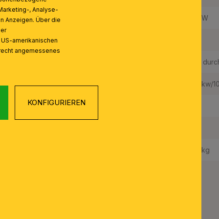
Marketing-, Analyse-
Leistung in W / fest verbaute LED:
25 W
on Anzeigen. Über die
ser
Energieeffizienzklasse LED:
F
n US-amerikanischen
zrecht angemessenes
LEDS austauschbar:
Ja, durc
Gewichteter Energieverbrauch:
28 kw/1
KONFIGURIEREN
Schutzart IP:
20
Schutzklasse:
II
Gewicht Netto:
1,6 kg