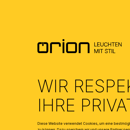
ALLGEMEINE MONTAGE UND
SICHERHEITSHINWEISE – GENERAL
INSTALLATION AND SAFETY
INSTRUCTIONS
(1.73)
WIR RESPE
IHRE PRIV
Diese Website verwendet Cookies, um eine bestmögli
zu können. Dazu speichern wir und unsere Partner 