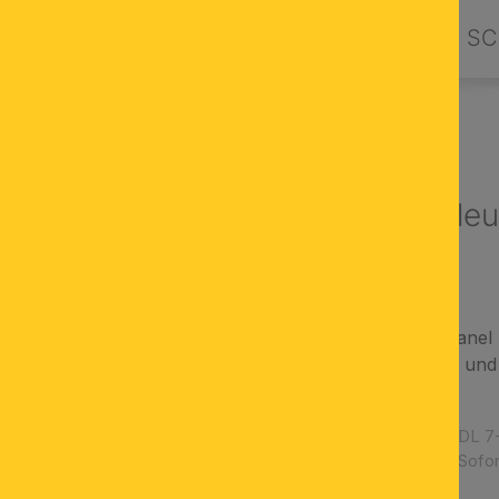
PRODUKTE
DESIGN BY ORION
SC
NLEUCHTEN
LED Deckenleu
eckig
ultraflaches LED-Panel
geeignet für Wand- un
Schutzklasse II
Artikelnummer:
DL 7
Verfügbarkeit:
Sofor