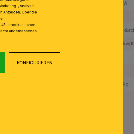
Leistung in W / fest verbaute LED:
30 W
Marketing-, Analyse-
on Anzeigen. Über die
Energieeffizienzklasse LED:
E
ser
n US-amerikanischen
LEDS austauschbar:
Ja, durc
zrecht angemessenes
Gewichteter Energieverbrauch:
30 kw/1
Schutzart IP:
20
KONFIGURIEREN
Schutzklasse:
II
Gewicht Netto:
1,6 kg