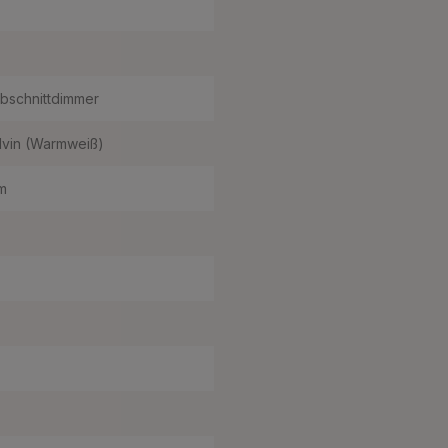
bschnittdimmer
lvin (Warmweiß)
m