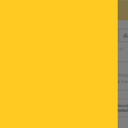
BESCHREIBUNG
Produktnummer: 071.0645-01
schnelle Lieferung
Leuchtmittel & Ersatzteilg
Kauf auf Rechnung & Ra
Jetzt zum ORION-Newsle
klicken und
10€-Gutsc