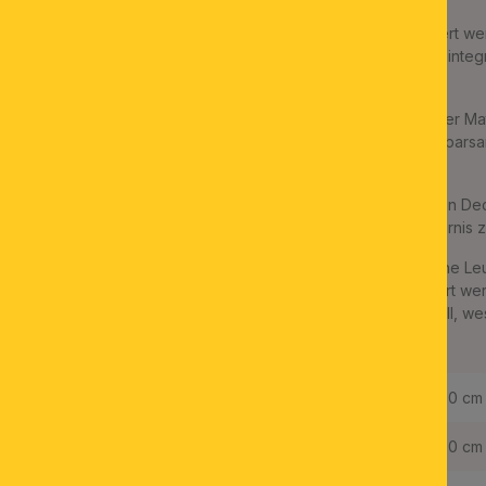
Das eckige LED-Panel LERO kann an Wand und Decke montiert wer
seiner funktionalen Gestaltung in verschiedene Einrichtungen integ
geschäftlich.
Durch den Einsatz moderner LED-Technologie und beständiger Mate
opalmatten Acrylglas-Abdeckung trägt die Leuchte zu einer spars
gleichzeitig leistungsstarken Grundbeleuchtung bei.
Die geringe Höhe von nur 2,9 Zentimetern lässt sie in niedrigen 
Gänge und Flure optisch verschwinden, ohne zu einem Hindernis 
2850 Lumen und eine warmweiße Lichtfarbe machen die flache Le
Powerpaket, dessen Lichtstärke mithilfe eine Dimmers reguliert wer
verdankt sie die Klassifizierung als Leuchte der Schutzklasse II, w
auskommt.
Länge:
40,0 cm
Breite:
40,0 cm