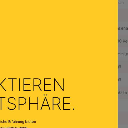
Höhe:
2,9 cm
Dimmbar:
Ja
Dimmbar mit:
Phasena
Lichtfarbe:
3000 Ke
Material des Gestells:
Aluminiu
Farbe:
Weiß
KTIEREN
Farbe Abdeckung/Schirm:
Weiß
Lichtstrom in Lumen / LED:
2850 lm
ATSPHÄRE.
Farbwiedergabeindex:
80
Fest verbaute LED:
Ja
che Erfahrung bieten
personenbezogene