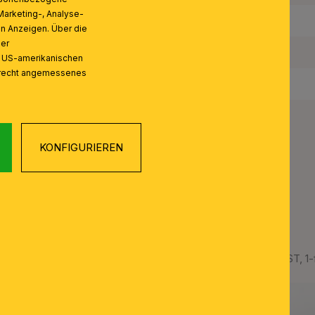
Marketing-, Analyse-
Schutzart IP:
on Anzeigen. Über die
ser
Schutzklasse:
n US-amerikanischen
zrecht angemessenes
Gewicht Netto:
KONFIGURIEREN
Deckenleuchte BUDAPEST, 1-