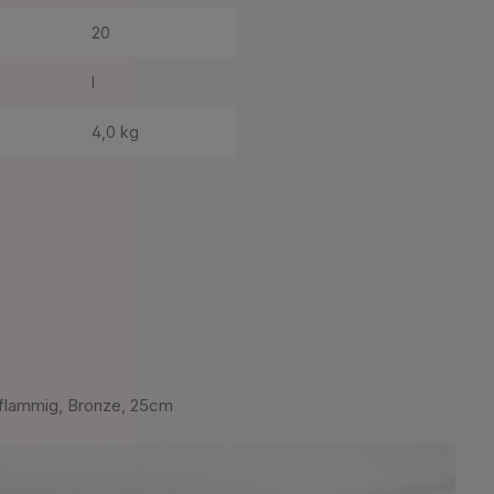
20
I
4,0 kg
flammig, Bronze, 25cm