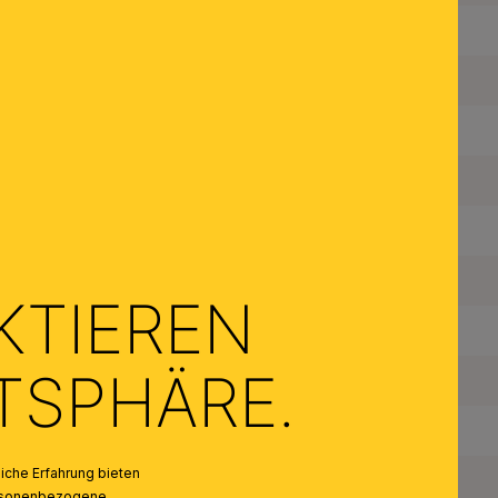
Dimmbar:
Fassungstyp:
Made in Austria:
Material des Gestells:
Material der Abdeckung:
Farbe:
KTIEREN
Farbe Abdeckung/Schirm:
ATSPHÄRE.
Anzahl der Fassungen Typ 1:
Maximale Bestückung in W pro Fassung:
che Erfahrung bieten
Leuchtmittel inklusive:
personenbezogene