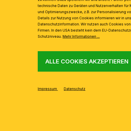
technische Daten zu Geräten und Nutzerverhalten für 
und Optimierungszwecke, z.B. zur Personalisierung v
Details zur Nutzung von Cookies informieren wir in un
Datenschutzinformation. Wir nutzen auch Cookies vo
Firmen. In den USA besteht kein dem EU-Datenschut
Schutzniveau.
Mehr Informationen ...
ALLE COOKIES AKZEPTIEREN
AUS DER SERIE
Produktgalerie überspringen
Impressum
Datenschutz
Deckenleuchte BUDAPEST, 1-flammig, Bronze, 15cm