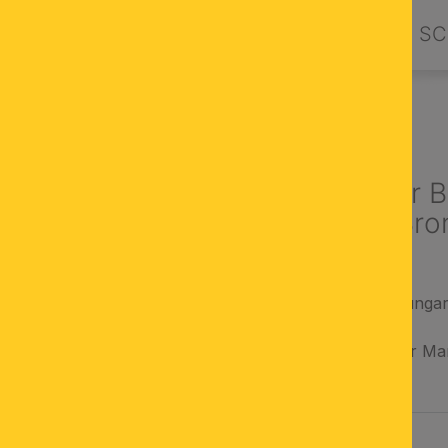
PRODUKTE
DESIGN BY ORION
SC
NLEUCHTEN
Deckenluster 
1-flammig, Bro
Jugendstilleuchte unga
Licht dimmbar
aus unserer Wiener Ma
AUSWÄHLEN
FARBE