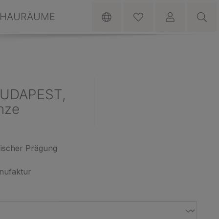
HAURÄUME
BUDAPEST,
nze
rischer Prägung
nufaktur