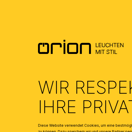
DOWNLOADS
DATENBLATT DE - DATASHEET EN
(0.56)
WIR RESPE
IHRE PRIV
Diese Website verwendet Cookies, um eine bestmögli
zu können. Dazu speichern wir und unsere Partner 