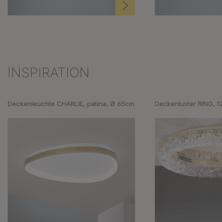
INSPIRATION
Produktgalerie überspringen
Deckenleuchte CHARLIE, patina, Ø 65cm
Deckenluster RING, 1