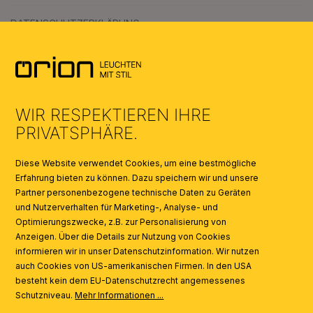
DATENSCHUTZERKLÄRUNG
AGB
UMWELT & ENTSORGUNG
WIR RESPEKTIEREN IHRE
KATALOGE
PRIVATSPHÄRE.
SYMBOLE
Diese Website verwendet Cookies, um eine bestmögliche
Erfahrung bieten zu können. Dazu speichern wir und unsere
Partner personenbezogene technische Daten zu Geräten
AI
und Nutzerverhalten für Marketing-, Analyse- und
Optimierungszwecke, z.B. zur Personalisierung von
Anzeigen. Über die Details zur Nutzung von Cookies
informieren wir in unser Datenschutzinformation. Wir nutzen
auch Cookies von US-amerikanischen Firmen. In den USA
besteht kein dem EU-Datenschutzrecht angemessenes
Schutzniveau.
Mehr Informationen ...