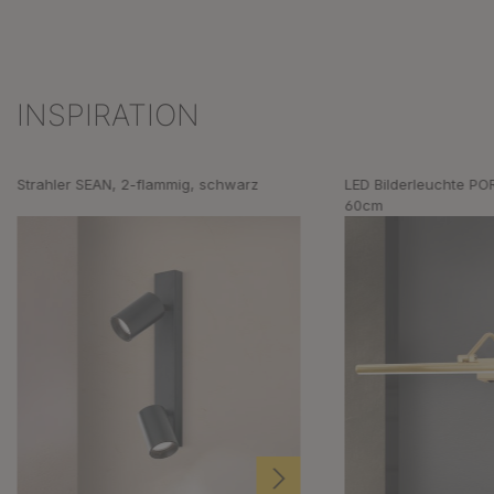
INSPIRATION
Produktgalerie überspringen
Strahler SEAN, 2-flammig, schwarz
LED Bilderleuchte PO
60cm