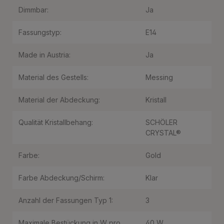
Dimmbar:
Ja
Fassungstyp:
E14
Made in Austria:
Ja
Material des Gestells:
Messing
Material der Abdeckung:
Kristall
Qualität Kristallbehang:
SCHÖLER
CRYSTAL®
Farbe:
Gold
Farbe Abdeckung/Schirm:
Klar
Anzahl der Fassungen Typ 1:
3
Maximale Bestückung in W pro
40 W