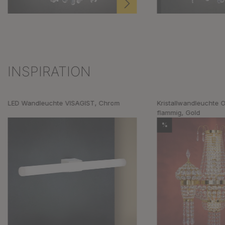
INSPIRATION
Produktgalerie überspringen
LED Wandleuchte VISAGIST, Chrom
Kristallwandleuchte 
flammig, Gold
%