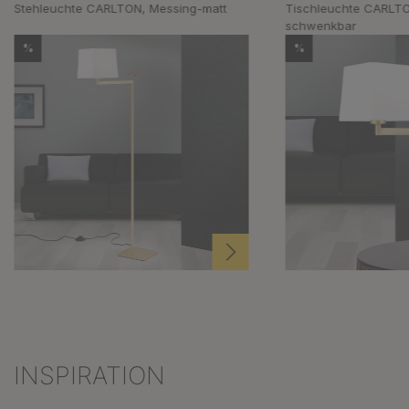
Stehleuchte CARLTON, Messing-matt
Tischleuchte CARLTO
schwenkbar
%
%
INSPIRATION
Produktgalerie überspringen