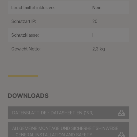
Leuchtmittel inklusive:
Nein
Schutzart IP:
20
Schutzklasse:
I
Gewicht Netto:
2,3 kg
DOWNLOADS
DATENBLATT DE - DATASHEET EN
(1.93)
ALLGEMEINE MONTAGE UND SICHERHEITSHINWEISE
– GENERAL INSTALLATION AND SAFETY