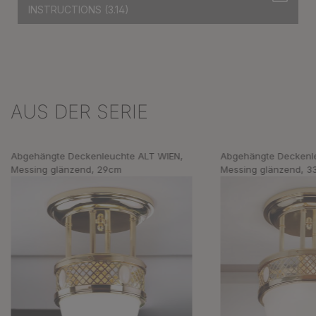
INSTRUCTIONS
(3.14)
AUS DER SERIE
Produktgalerie überspringen
Abgehängte Deckenleuchte ALT WIEN,
Abgehängte Deckenl
Messing glänzend, 29cm
Messing glänzend, 