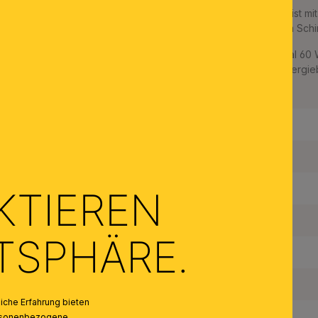
Der Leuchtenkorpus besteht aus hochwertigem Messing und ist mi
in Messing-matt mit braunem Schirm, in Nickel-matt mit weißem Schi
SHADE ist mit 1 E27-Fassung ausgestattet und kann mit maximal 60 
werden. Eine geringe Wärmeentwicklung und ein geringer Energ
zum Perfect Match.
Höhe:
Durchmesser:
Dimmbar:
KTIEREN
Fassungstyp:
ATSPHÄRE.
Made in Austria:
Material des Gestells:
che Erfahrung bieten
Material der Abdeckung:
personenbezogene