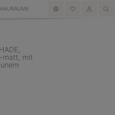
HAURÄUME
SHADE,
-matt, mit
aunem