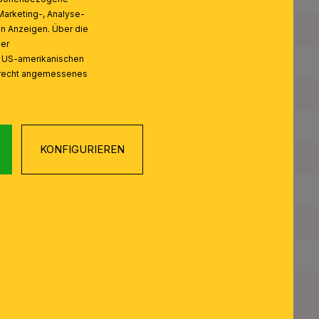
Marketing-, Analyse-
on Anzeigen. Über die
Farbe:
ser
n US-amerikanischen
Farbe Abdeckung/Schirm:
zrecht angemessenes
Anzahl der Fassungen Typ 1:
Maximale Bestückung in W pro Fassung:
KONFIGURIEREN
Leuchtmittel inklusive:
Schutzart IP:
Schutzklasse:
Mit Schalter J/N:
Gewicht Netto: