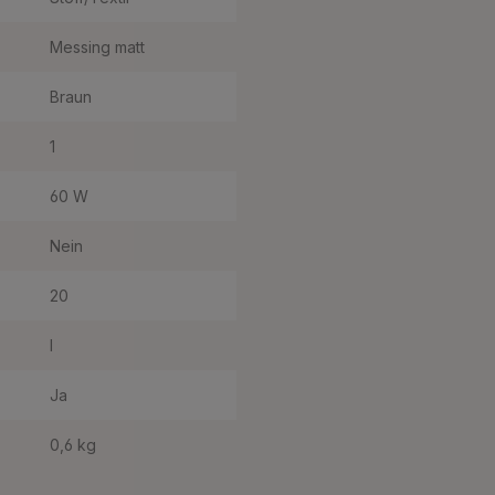
Messing matt
Braun
1
60 W
Nein
20
I
Ja
0,6 kg