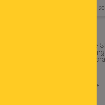
PRODUKTE
DESIGN BY ORION
SC
LAMPEN
Tischleuchte 
Small, Messing
konischem, br
Schirm
elegante Tischlampe
mit Zugschalter
Made in Austria