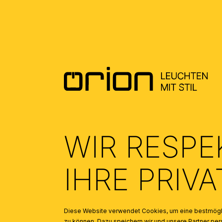
DOWNLOADS
DATENBLATT DE - DATASHEET EN
(0.38)
ALLGEMEINE MONTAGE UND
SICHERHEITSHINWEISE – GENERAL
INSTALLATION AND SAFETY
INSTRUCTIONS
(1.46)
WIR RESPE
IHRE PRIV
Diese Website verwendet Cookies, um eine bestmögli
zu können. Dazu speichern wir und unsere Partner 