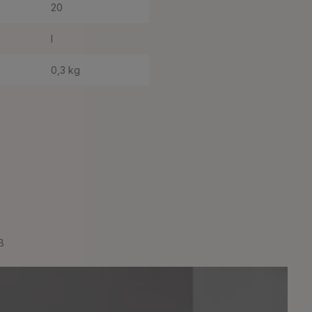
20
I
0,3 kg
ß