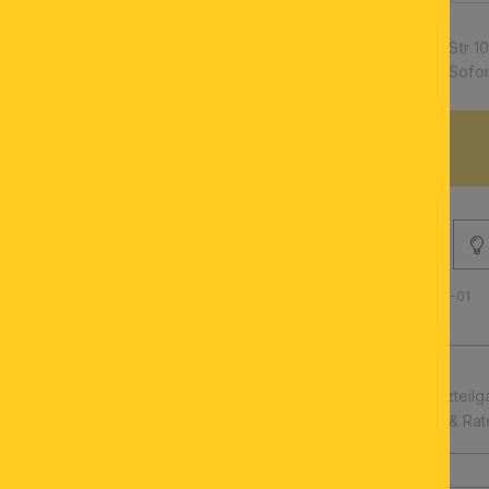
Artikelnummer:
Str 1
Verfügbarkeit:
Sofor
BESCHREIBUNG
Produktnummer: 100.0493-01
schnelle Lieferung
Leuchtmittel & Ersatzteilg
Kauf auf Rechnung & Ra