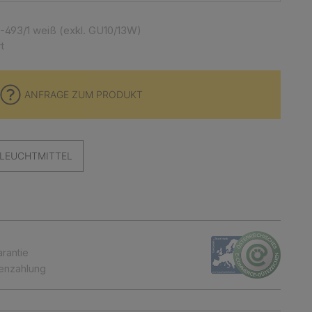
0-493/1 weiß (exkl. GU10/13W)
t
ANFRAGE ZUM PRODUKT
LEUCHTMITTEL
arantie
tenzahlung