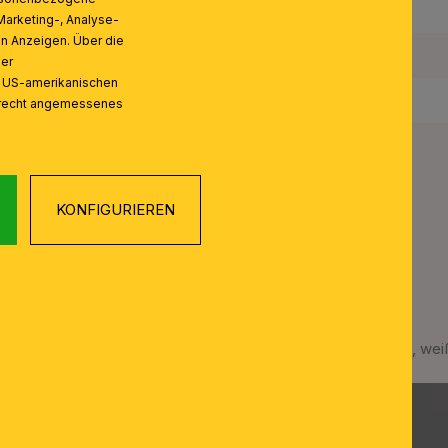
Schutzart IP:
Marketing-, Analyse-
on Anzeigen. Über die
Schutzklasse:
ser
n US-amerikanischen
Gewicht Netto:
zrecht angemessenes
KONFIGURIEREN
Strahler SEAN, 2-flammig, wei