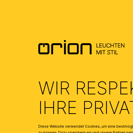
DOWNLOADS
DATENBLATT DE - DATASHEET EN
(0.19)
ALLGEMEINE MONTAGE UND
SICHERHEITSHINWEISE – GENERAL
INSTALLATION AND SAFETY
INSTRUCTIONS
(1.5)
WIR RESPE
IHRE PRIV
Diese Website verwendet Cookies, um eine bestmögli
zu können. Dazu speichern wir und unsere Partner 