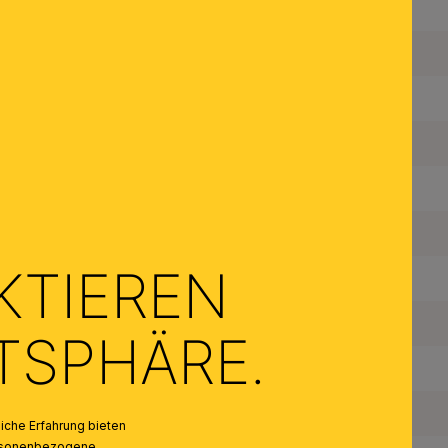
Durchmesser:
Schwenkbar:
Fassungstyp:
Material des Gestells:
Material der Abdeckung:
Farbe:
KTIEREN
Farbe Abdeckung/Schirm:
Anzahl der Fassungen Typ 1:
ATSPHÄRE.
Maximale Bestückung in W pro Fassung:
Leuchtmittel inklusive:
che Erfahrung bieten
personenbezogene