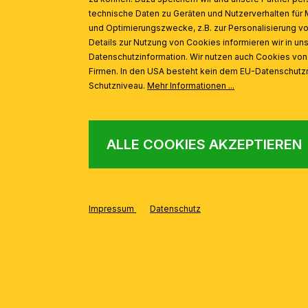
technische Daten zu Geräten und Nutzerverhalten für 
und Optimierungszwecke, z.B. zur Personalisierung v
Details zur Nutzung von Cookies informieren wir in un
Datenschutzinformation. Wir nutzen auch Cookies vo
Firmen. In den USA besteht kein dem EU-Datenschut
Schutzniveau.
Mehr Informationen ...
ALLE COOKIES AKZEPTIEREN
AUS DER SERIE
Produktgalerie überspringen
Impressum
Datenschutz
Strahler SEAN, 1-flammig, weiß