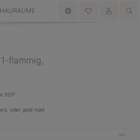
HAURÄUME
 1-flammig,
m 355°
rz, oder gold matt