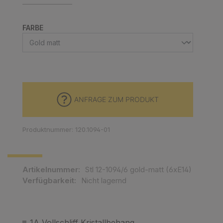
AUSWÄHLEN
FARBE
ANFRAGE ZUM PRODUKT
Produktnummer: 120.1094-01
Artikelnummer:
Stl 12-1094/6 gold-matt (6xE14)
Verfügbarkeit:
Nicht lagernd
1A Vollschliff Kristallbehang