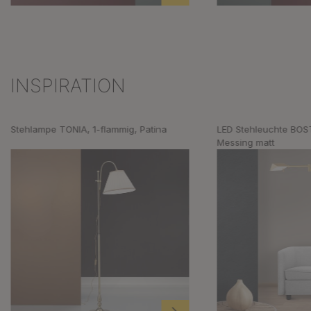
INSPIRATION
Produktgalerie überspringen
Stehlampe TONIA, 1-flammig, Patina
LED Stehleuchte BO
Messing matt