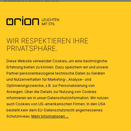
DATENSCHUTZERKLÄRUNG
AGB
UMWELT & ENTSORGUNG
WIR RESPEKTIEREN IHRE
KATALOGE
PRIVATSPHÄRE.
SYMBOLE
Diese Website verwendet Cookies, um eine bestmögliche
Erfahrung bieten zu können. Dazu speichern wir und unsere
Partner personenbezogene technische Daten zu Geräten
AI
und Nutzerverhalten für Marketing-, Analyse- und
Optimierungszwecke, z.B. zur Personalisierung von
Anzeigen. Über die Details zur Nutzung von Cookies
informieren wir in unser Datenschutzinformation. Wir nutzen
auch Cookies von US-amerikanischen Firmen. In den USA
besteht kein dem EU-Datenschutzrecht angemessenes
Schutzniveau.
Mehr Informationen ...