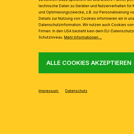
technische Daten zu Geräten und Nutzerverhalten für 
und Optimierungszwecke, z.B. zur Personalisierung v
Details zur Nutzung von Cookies informieren wir in un
Datenschutzinformation. Wir nutzen auch Cookies vo
Firmen. In den USA besteht kein dem EU-Datenschut
Schutzniveau.
Mehr Informationen ...
ALLE COOKIES AKZEPTIEREN
AUS DER SERIE
Produktgalerie überspringen
Impressum
Datenschutz
Deckenleuchte THERESA, 5-flammig, Gold