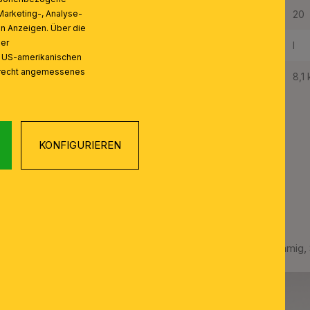
Schutzart IP:
20
Marketing-, Analyse-
on Anzeigen. Über die
ser
Schutzklasse:
I
n US-amerikanischen
zrecht angemessenes
Gewicht Netto:
8,1
KONFIGURIEREN
Luster THERESA, 18-flammig, 