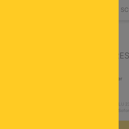
PRODUKTE
DESIGN BY ORION
SC
UCHTER & LUSTER
Luster THERESA
Kristall-Kronleuchter
Licht dimmbar
K9 Kristallglas
Artikelnummer:
LU 23
Verfügbarkeit:
Sofor