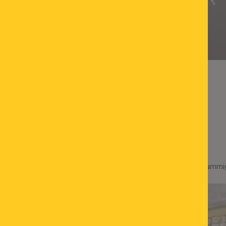
gne matten Gläsern, aufwärts
Deckenluster RING, 12-flammi