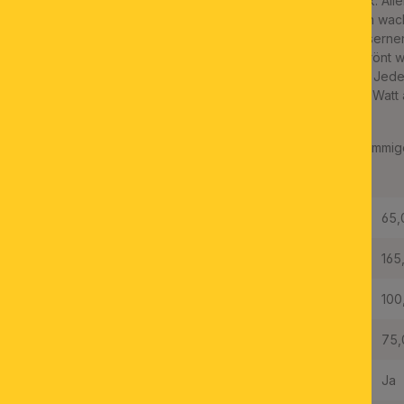
Der Kronleuchter aus der THERESA-Serie spart nicht mit Prunk. Al
senkrechten Perlenreihen, geschliffenen Pendeln und kleinen wac
einen Raum wie ein leuchtendes Kaleidoskop wirken. Die gläserne
einem aus vier Bögen bestehenden Mittelteil zusammen. Gekrönt wi
Teil durch eine Glasvase, die triumphierend über allem thront. Jed
geadelt. Der Kronleuchter ist mit zwölf Fassungen à bis zu 40 Watt 
optional mit Samtverkleidung erhältlich.
In der brockinspirierten Serie THERESA finden Sie auch 18-flammi
ergänzend dazu Decken- und Wandleuchten.
Höhe:
65,
Gesamthöhe:
165
Länge der Abhängung:
100
Durchmesser:
75,
Dimmbar:
Ja