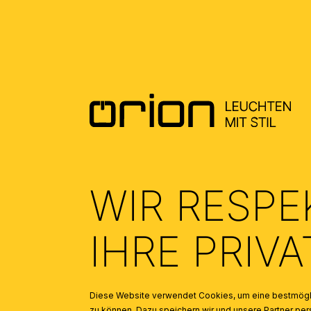
ALLGEMEINE MONTAGE UND
SICHERHEITSHINWEISE – GENERAL
INSTALLATION AND SAFETY
INSTRUCTIONS
(1.74)
WIR RESPE
IHRE PRIV
Diese Website verwendet Cookies, um eine bestmögli
zu können. Dazu speichern wir und unsere Partner 