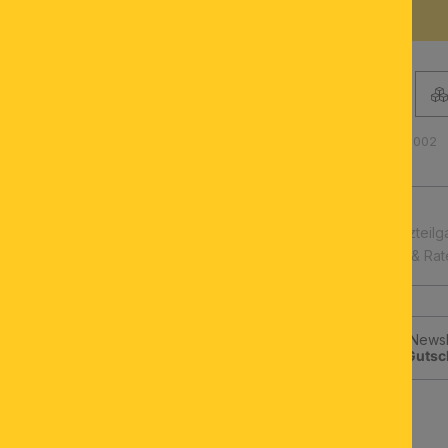
BESCHREIBUNG
Produktnummer: 011.2391-002
schnelle Lieferung
Leuchtmittel & Ersatzteilg
Kauf auf Rechnung & Ra
Jetzt zum ORION-Newsle
klicken und
10€-Gutsc