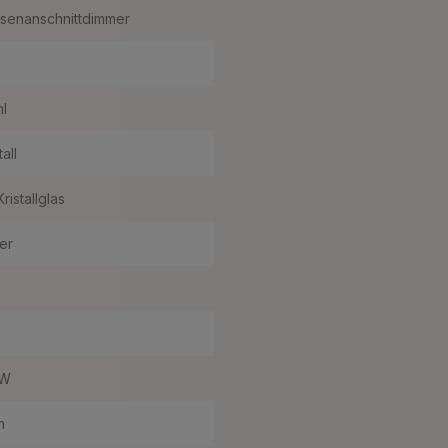
senanschnittdimmer
hl
tall
ristallglas
ber
 W
n