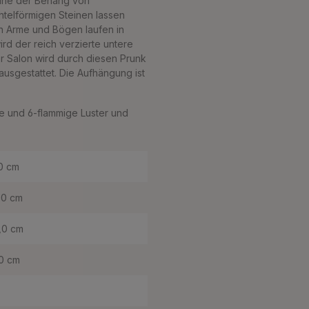
leine der Behang von
htelförmigen Steinen lassen
n Arme und Bögen laufen in
rd der reich verzierte untere
er Salon wird durch diesen Prunk
ausgestattet. Die Aufhängung ist
ge und 6-flammige Luster und
0 cm
,0 cm
,0 cm
0 cm