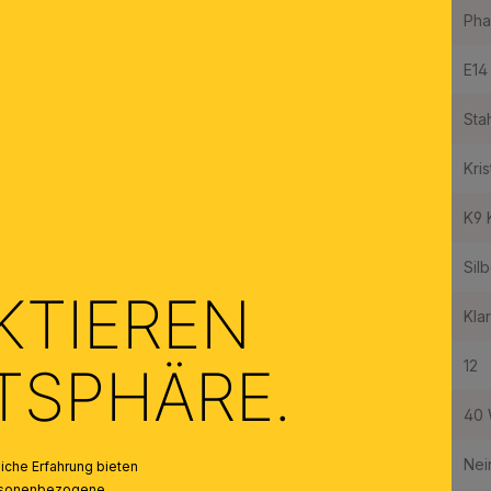
Dimmbar mit:
Pha
Fassungstyp:
E14
Material des Gestells:
Sta
Material der Abdeckung:
Kris
Qualität Kristallbehang:
K9 K
Farbe:
Sil
KTIEREN
Farbe Abdeckung/Schirm:
Klar
Anzahl der Fassungen Typ 1:
12
ATSPHÄRE.
Maximale Bestückung in W pro Fassung:
40
Leuchtmittel inklusive:
Nei
che Erfahrung bieten
personenbezogene