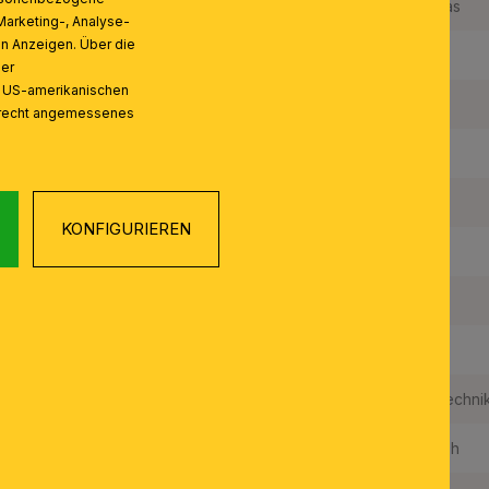
Qualität Kristallbehang:
K9 Kristallglas
Marketing-, Analyse-
on Anzeigen. Über die
Farbe:
Gold
ser
n US-amerikanischen
Farbe Abdeckung/Schirm:
Klar
zrecht angemessenes
Lichtstrom in Lumen / LED:
600 lm
Farbwiedergabeindex:
80
KONFIGURIEREN
Fest verbaute LED:
Ja
Leistung in W / fest verbaute LED:
9 W
Energieeffizienzklasse LED:
G
LEDS austauschbar:
Ja, durch Techni
Gewichteter Energieverbrauch:
8,6 kw/1000h