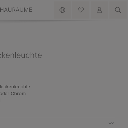
HAURÄUME
ckenleuchte
deckenleuchte
d oder Chrom
l