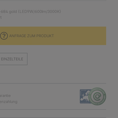
-684 gold (LED9W/600lm/3000K)
t
ANFRAGE ZUM PRODUKT
EINZELTEILE
arantie
tenzahlung