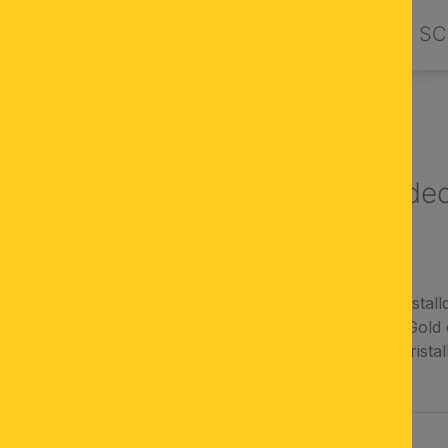
PRODUKTE
DESIGN BY ORION
SC
ENLEUCHTEN
LED-Kristallde
PRISM, gold
dimmbarer LED-Kristall
Finsih in 24-Karat Gol
hochwertiger K9-Kristal
AUSWÄHLEN
FARBE