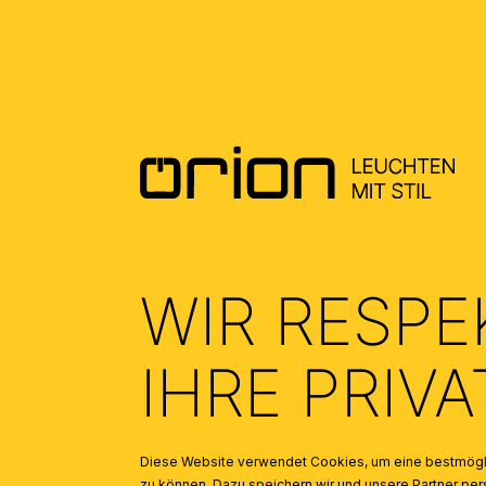
DATENBLATT DE - DATASHEET EN
(0.51)
ALLGEMEINE MONTAGE UND
SICHERHEITSHINWEISE – GENERAL
INSTALLATION AND SAFETY
INSTRUCTIONS
(1.94)
TAUSCH LED - CHANGE OF LED
(1.34)
WIR RESPE
IHRE PRIV
Diese Website verwendet Cookies, um eine bestmögli
zu können. Dazu speichern wir und unsere Partner 