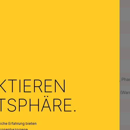
Höhe:
4,8 cm
Gesamthöhe:
20,0 cm
Durchmesser:
10,0 cm
Höhenverstellbar:
Ja
Dimmbar:
Ja
KTIEREN
Dimmbar mit:
LED-Dimmer
, Pha
Lichtfarbe:
3000 Kelvin (Wa
ATSPHÄRE.
Material des Gestells:
Stahl
Material der Abdeckung:
Kristall
che Erfahrung bieten
personenbezogene