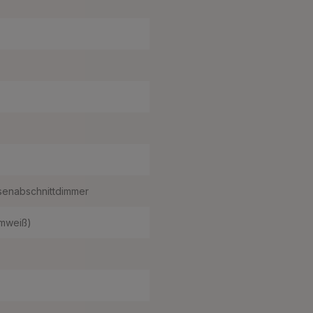
senabschnittdimmer
rmweiß)