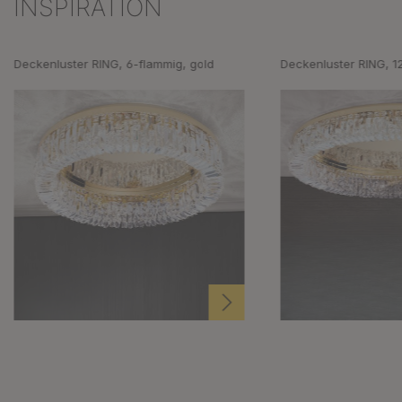
INSPIRATION
Produktgalerie überspringen
Deckenluster RING, 6-flammig, gold
Deckenluster RING, 1