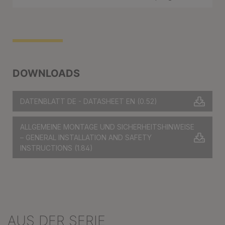
DOWNLOADS
DATENBLATT DE - DATASHEET EN
(0.52)
ALLGEMEINE MONTAGE UND SICHERHEITSHINWEISE
– GENERAL INSTALLATION AND SAFETY
INSTRUCTIONS
(1.84)
AUS DER SERIE
Produktgalerie überspringen