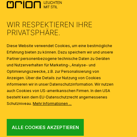
UMWELT & ENTSORGUNG
WIR RESPEKTIEREN IHRE
KATALOGE
PRIVATSPHÄRE.
SYMBOLE
Diese Website verwendet Cookies, um eine bestmögliche
Erfahrung bieten zu können. Dazu speichern wir und unsere
Partner personenbezogene technische Daten zu Geräten
AI
und Nutzerverhalten für Marketing-, Analyse- und
Optimierungszwecke, z.B. zur Personalisierung von
Anzeigen. Über die Details zur Nutzung von Cookies
informieren wir in unser Datenschutzinformation. Wir nutzen
auch Cookies von US-amerikanischen Firmen. In den USA
besteht kein dem EU-Datenschutzrecht angemessenes
Schutzniveau.
Mehr Informationen ...
ALLE COOKIES AKZEPTIEREN