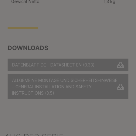
Gewicht Netto:
1,3 kg
DOWNLOADS
DATENBLATT DE - DATASHEET EN
(0.33)
ALLGEMEINE MONTAGE UND SICHERHEITSHINWEISE
– GENERAL INSTALLATION AND SAFETY
INSTRUCTIONS
(3.5)
Produktgalerie überspringen