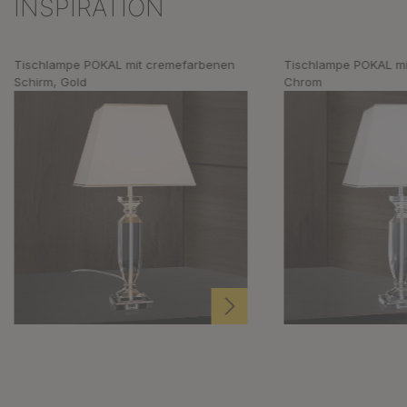
INSPIRATION
Produktgalerie überspringen
Tischlampe POKAL mit cremefarbenen
Tischlampe POKAL mi
Schirm, Gold
Chrom