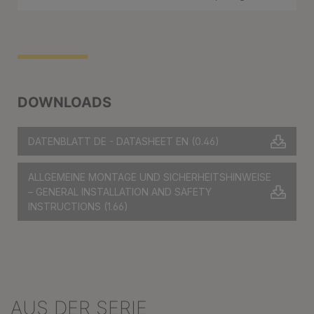
DOWNLOADS
DATENBLATT DE - DATASHEET EN
(0.46)
ALLGEMEINE MONTAGE UND SICHERHEITSHINWEISE
– GENERAL INSTALLATION AND SAFETY
INSTRUCTIONS
(1.66)
AUS DER SERIE
Produktgalerie überspringen