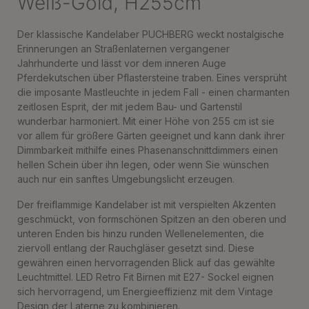
Weiß-Gold, H255cm
Der klassische Kandelaber PUCHBERG weckt nostalgische
Erinnerungen an Straßenlaternen vergangener
Jahrhunderte und lässt vor dem inneren Auge
Pferdekutschen über Pflastersteine traben. Eines versprüht
die imposante Mastleuchte in jedem Fall - einen charmanten
zeitlosen Esprit, der mit jedem Bau- und Gartenstil
wunderbar harmoniert. Mit einer Höhe von 255 cm ist sie
vor allem für größere Gärten geeignet und kann dank ihrer
Dimmbarkeit mithilfe eines Phasenanschnittdimmers einen
hellen Schein über ihn legen, oder wenn Sie wünschen
auch nur ein sanftes Umgebungslicht erzeugen.
Der freiflammige Kandelaber ist mit verspielten Akzenten
geschmückt, von formschönen Spitzen an den oberen und
unteren Enden bis hinzu runden Wellenelementen, die
ziervoll entlang der Rauchgläser gesetzt sind. Diese
gewähren einen hervorragenden Blick auf das gewählte
Leuchtmittel. LED Retro Fit Birnen mit E27- Sockel eignen
sich hervorragend, um Energieeffizienz mit dem Vintage
Design der Laterne zu kombinieren.