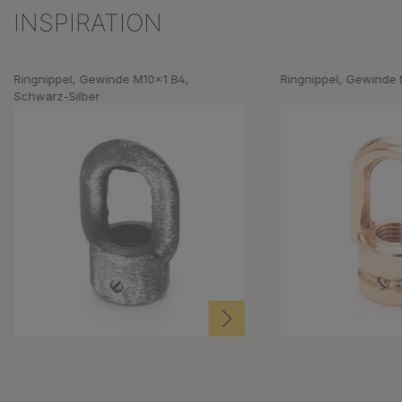
INSPIRATION
Produktgalerie überspringen
Ringnippel, Gewinde M10x1 B4,
Ringnippel, Gewinde 
Schwarz-Silber