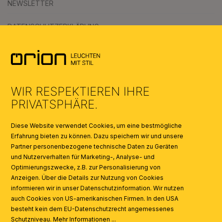
NEWSLETTER
DATENSCHUTZERKLÄRUNG
AGB
UMWELT & ENTSORGUNG
WIR RESPEKTIEREN IHRE
KATALOGE
PRIVATSPHÄRE.
SYMBOLE
Diese Website verwendet Cookies, um eine bestmögliche
Erfahrung bieten zu können. Dazu speichern wir und unsere
Partner personenbezogene technische Daten zu Geräten
AI
und Nutzerverhalten für Marketing-, Analyse- und
Optimierungszwecke, z.B. zur Personalisierung von
Anzeigen. Über die Details zur Nutzung von Cookies
informieren wir in unser Datenschutzinformation. Wir nutzen
auch Cookies von US-amerikanischen Firmen. In den USA
besteht kein dem EU-Datenschutzrecht angemessenes
Schutzniveau.
Mehr Informationen ...