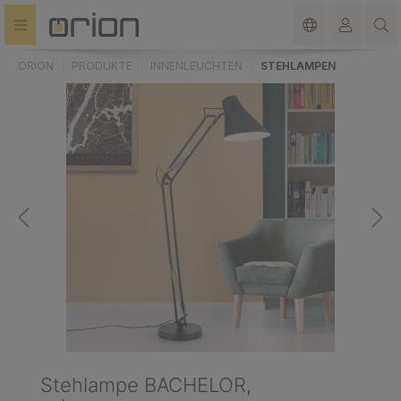
alt springen
ORION
PRODUKTE
INNENLEUCHTEN
STEHLAMPEN
Stehlampe BACHELOR,