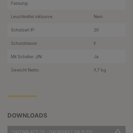
Fassung:
Leuchtmittel inklusive:
Nein
Schutzart IP:
20
Schutzklasse:
II
Mit Schalter J/N:
Ja
Gewicht Netto:
9,7 kg
DOWNLOADS
DATENBLATT DE - DATASHEET EN
(0.32)