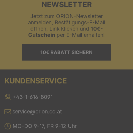
NEWSLETTER
Jetzt zum ORION-Newsletter
anmelden, Bestätigungs-E-Mail
öffnen, Link klicken und
10€-
Gutschein
per E-Mail erhalten!
10€ RABATT SICHERN
KUNDENSERVICE
+43-1-616-8091
service@orion.co.at
MO-DO 9-17, FR 9-12 Uhr