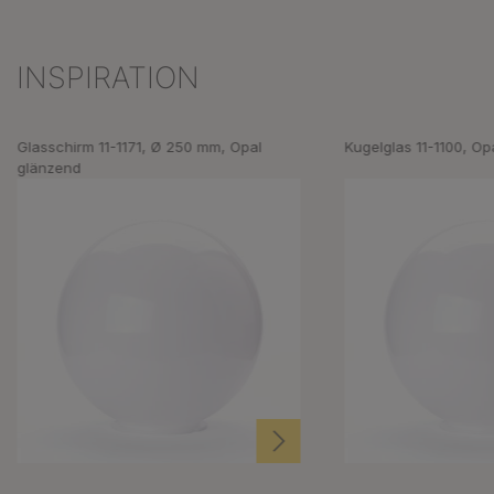
INSPIRATION
Produktgalerie überspringen
Glasschirm 11-1171, Ø 250 mm, Opal
Kugelglas 11-1100, Op
glänzend