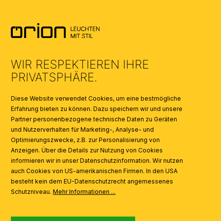
AGB
UMWELT & ENTSORGUNG
WIR RESPEKTIEREN IHRE
KATALOGE
PRIVATSPHÄRE.
SYMBOLE
Diese Website verwendet Cookies, um eine bestmögliche
Erfahrung bieten zu können. Dazu speichern wir und unsere
Partner personenbezogene technische Daten zu Geräten
AI
und Nutzerverhalten für Marketing-, Analyse- und
Optimierungszwecke, z.B. zur Personalisierung von
Anzeigen. Über die Details zur Nutzung von Cookies
informieren wir in unser Datenschutzinformation. Wir nutzen
auch Cookies von US-amerikanischen Firmen. In den USA
besteht kein dem EU-Datenschutzrecht angemessenes
Schutzniveau.
Mehr Informationen ...