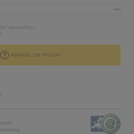
 1/4" chrom/70cm
t
ANFRAGE ZUM PRODUKT
7
arantie
tenzahlung