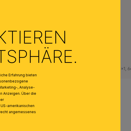
KTIEREN
ATSPHÄRE.
Rohrnippel, Gewinde M10x1, 
che Erfahrung bieten
personenbezogene
Marketing-, Analyse-
on Anzeigen. Über die
ser
n US-amerikanischen
zrecht angemessenes