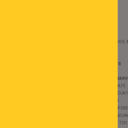
ORION
B2B
ÜBER UNS
B2B SERVICE
JOBS
B2B AGB
KONTAKT
PROJEKTE
SCHAURÄUME
PRESSE
KUNDENSERV
FAQS & HILFE
INSPIRATION
FAQ PRODUK
BLOG
VERSAND
WIDERRUFSB
IMPRESSUM
RÜCKSENDUN
NEWSLETTER