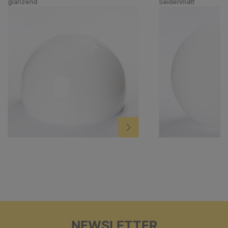
glänzend
Seidenmatt
NEWSLETTER