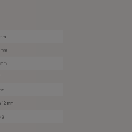
 mm
 mm
 mm
f
me
h 12 mm
kg