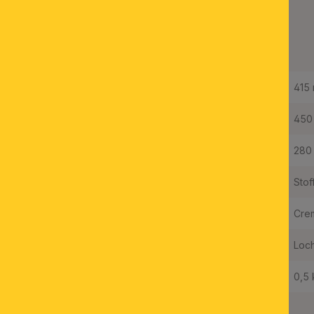
Lampenschirm Stoff
KARA 12-1142, Ø 450
mm, Creme
Höhe:
415
Durchmesser Oben:
450
Durchmesser Unten:
280
Material:
Stof
Farbe:
Cre
Befestigung:
Loc
Gewicht Netto:
0,5 