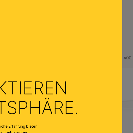
nte
Lampenschirm 12-1186, Ø 400
KTIEREN
ATSPHÄRE.
che Erfahrung bieten
personenbezogene