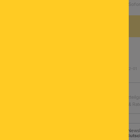
Verfügbarkeit:
Sofor
BESCHREIBUNG
Produktnummer: 210.121142-01
schnelle Lieferung
Leuchtmittel & Ersatzteilg
Kauf auf Rechnung & Ra
Jetzt zum ORION-Newsle
klicken und
10€-Gutsc