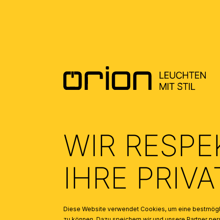
INSPIRATION
Produktgalerie überspringen
Lampenschirm Stoff 12-4430, Ø 500 mm, Creme mit Goldka
WIR RESPE
IHRE PRIV
Diese Website verwendet Cookies, um eine bestmögli
zu können. Dazu speichern wir und unsere Partner 