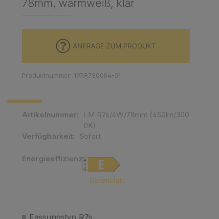
78mm, warmweiß, klar
ANFRAGE ZUM PRODUKT
Produktnummer: 197.R7S0004-01
Artikelnummer:
LM R7s/4W/78mm (450lm/300
0K)
Verfügbarkeit:
Sofort
Energieeffizienz:
EMPTY
Datenblatt
Fassungstyp R7s