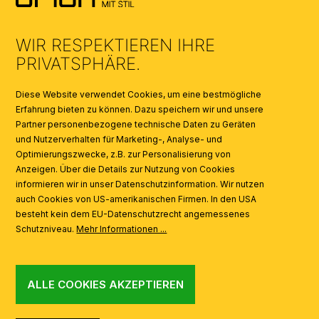
UMWELT & ENTSORGUNG
WIR RESPEKTIEREN IHRE
KATALOGE
PRIVATSPHÄRE.
SYMBOLE
Diese Website verwendet Cookies, um eine bestmögliche
Erfahrung bieten zu können. Dazu speichern wir und unsere
Partner personenbezogene technische Daten zu Geräten
AI
und Nutzerverhalten für Marketing-, Analyse- und
Optimierungszwecke, z.B. zur Personalisierung von
Anzeigen. Über die Details zur Nutzung von Cookies
informieren wir in unser Datenschutzinformation. Wir nutzen
auch Cookies von US-amerikanischen Firmen. In den USA
besteht kein dem EU-Datenschutzrecht angemessenes
Schutzniveau.
Mehr Informationen ...
ALLE COOKIES AKZEPTIEREN