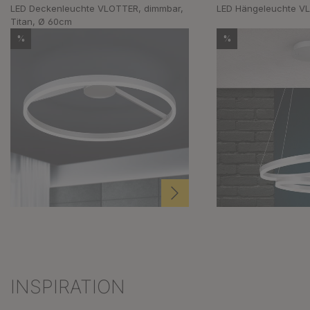
LED Deckenleuchte VLOTTER, dimmbar,
LED Hängeleuchte V
Titan, Ø 60cm
%
%
INSPIRATION
Produktgalerie überspringen