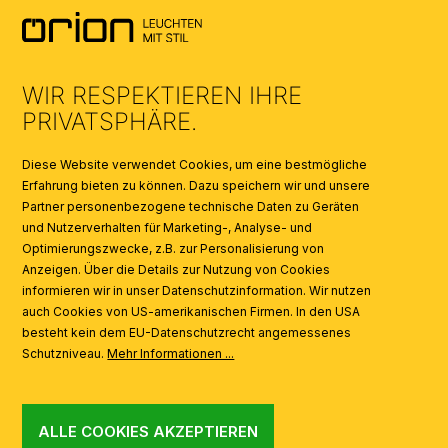
AGB
UMWELT & ENTSORGUNG
WIR RESPEKTIEREN IHRE
KATALOGE
PRIVATSPHÄRE.
SYMBOLE
Diese Website verwendet Cookies, um eine bestmögliche
Erfahrung bieten zu können. Dazu speichern wir und unsere
Partner personenbezogene technische Daten zu Geräten
AI
und Nutzerverhalten für Marketing-, Analyse- und
Optimierungszwecke, z.B. zur Personalisierung von
Anzeigen. Über die Details zur Nutzung von Cookies
informieren wir in unser Datenschutzinformation. Wir nutzen
auch Cookies von US-amerikanischen Firmen. In den USA
besteht kein dem EU-Datenschutzrecht angemessenes
Schutzniveau.
Mehr Informationen ...
ALLE COOKIES AKZEPTIEREN