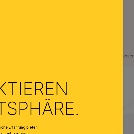
and
Kugelglas 11-1100, Opal glänze
KTIEREN
ATSPHÄRE.
che Erfahrung bieten
personenbezogene