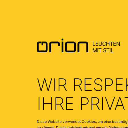
INSPIRATION
Produktgalerie überspringen
Glasschirm LANDHAUS 431, Ø 385 mm, Opal matt mit Goldr
WIR RESPE
IHRE PRIV
Diese Website verwendet Cookies, um eine bestmögli
zu können. Dazu speichern wir und unsere Partner 