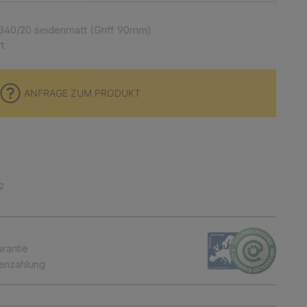
340/20 seidenmatt (Griff 90mm)
t
ANFRAGE ZUM PRODUKT
2
arantie
tenzahlung