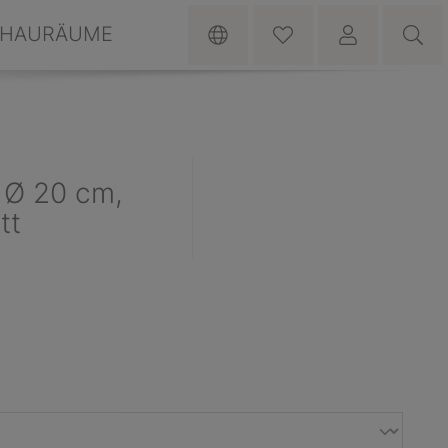
HAURÄUME
 Ø 20 cm,
tt
N