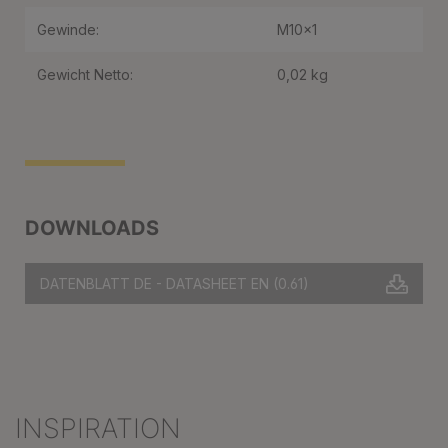
Gewinde:
M10x1
Gewicht Netto:
0,02 kg
DOWNLOADS
DATENBLATT DE - DATASHEET EN
(0.61)
INSPIRATION
Produktgalerie überspringen