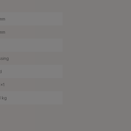
 mm
 mm
sing
d
x1
1 kg