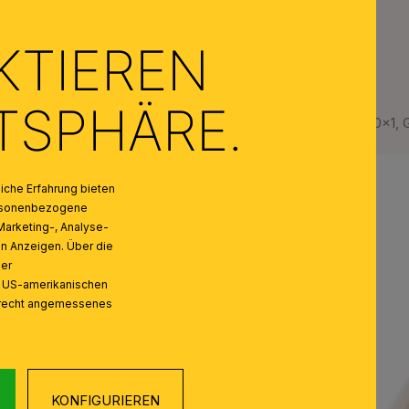
KTIEREN
ATSPHÄRE.
Kegelknopf, Gewinde M10x1, 
che Erfahrung bieten
personenbezogene
Marketing-, Analyse-
on Anzeigen. Über die
ser
n US-amerikanischen
zrecht angemessenes
KONFIGURIEREN