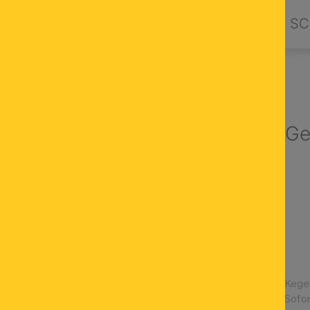
PRODUKTE
DESIGN BY ORION
SC
LEUCHTENZUBEHÖR
ABSCHLUSSSTÜCKE
Kegelknopf, G
Gold
Material Messing
Gewinde M10x1
Ø 24 mm
Höhe 25 mm
Artikelnummer:
Kege
Verfügbarkeit:
Sofor