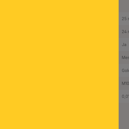
M10x1, Gold
Höhe:
25
Durchmesser:
24
Made in Austria:
Ja
Material:
Mes
Farbe:
Gol
Gewinde:
M10
Gewicht Netto:
0,0