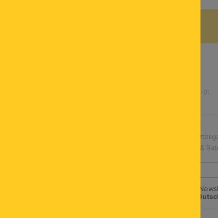
BESCHREIBUNG
Produktnummer: 262.1599-01
schnelle Lieferung
Leuchtmittel & Ersatzteilg
Kauf auf Rechnung & Ra
Jetzt zum ORION-Newsle
klicken und
10€-Gutsc