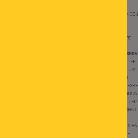
ORION
B2B
ÜBER UNS
B2B SERVICE
JOBS
B2B AGB
KONTAKT
PROJEKTE
SCHAURÄUME
PRESSE
KUNDENSERV
FAQS & HILFE
INSPIRATION
FAQ PRODUK
BLOG
VERSAND
WIDERRUFSB
IMPRESSUM
RÜCKSENDUN
NEWSLETTER
DATENSCHUT
AGB
UMWELT & E
KATALOGE