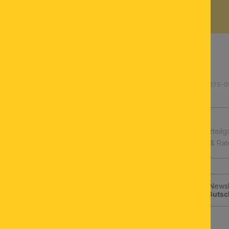
BESCHREIBUNG
Produktnummer: 234.003075-0
schnelle Lieferung
Leuchtmittel & Ersatzteilg
Kauf auf Rechnung & Ra
Jetzt zum ORION-Newsle
klicken und
10€-Gutsc