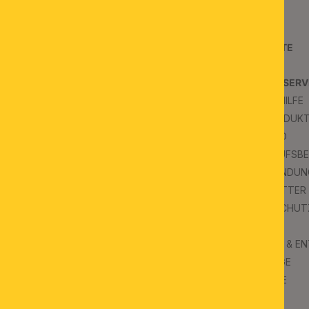
JOBS
B2B AGB
KONTAKT
PROJEKTE
SCHAURÄUME
PRESSE
KUNDENSERV
FAQS & HILFE
INSPIRATION
FAQ PRODUK
BLOG
VERSAND
WIDERRUFSB
IMPRESSUM
RÜCKSENDUN
NEWSLETTER
DATENSCHUT
AGB
UMWELT & E
KATALOGE
SYMBOLE