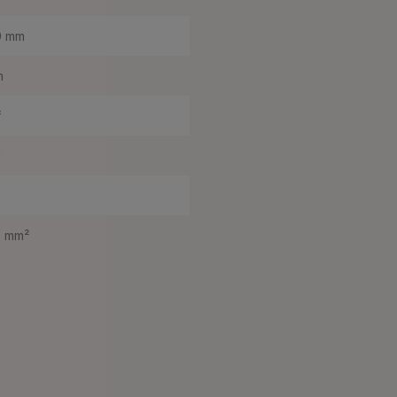
0 mm
m
f
d
5 mm²