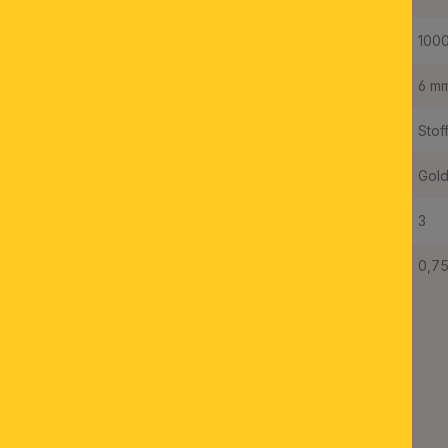
Länge:
100
Durchmesser:
6 m
Material:
Stof
Farbe:
Gol
Anzahl Adern:
3
Leiterquerschnitt:
0,7