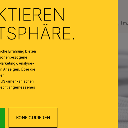
KTIEREN
Kabel, Textil, 3x0,75mm², 1 m,
ATSPHÄRE.
che Erfahrung bieten
personenbezogene
Marketing-, Analyse-
on Anzeigen. Über die
ser
n US-amerikanischen
zrecht angemessenes
KONFIGURIEREN