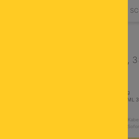
PRODUKTE
DESIGN BY ORION
SC
ELEKTRIK
KABEL & STECKER
Kabel, Textil,
Gold
Textil Ummantelung
Leiterquerschnitt YML
Länge 1 m
Artikelnummer:
Kabel
Verfügbarkeit:
Sofor