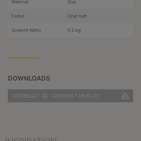
Material:
Glas
Farbe:
Opal matt
Gewicht Netto:
0,2 kg
DOWNLOADS
DATENBLATT DE - DATASHEET EN
(0.42)
Produktgalerie überspringen