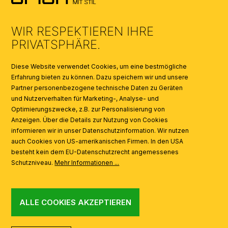
UMWELT & ENTSORGUNG
WIR RESPEKTIEREN IHRE
KATALOGE
PRIVATSPHÄRE.
SYMBOLE
Diese Website verwendet Cookies, um eine bestmögliche
Erfahrung bieten zu können. Dazu speichern wir und unsere
Partner personenbezogene technische Daten zu Geräten
AI
und Nutzerverhalten für Marketing-, Analyse- und
Optimierungszwecke, z.B. zur Personalisierung von
Anzeigen. Über die Details zur Nutzung von Cookies
informieren wir in unser Datenschutzinformation. Wir nutzen
auch Cookies von US-amerikanischen Firmen. In den USA
besteht kein dem EU-Datenschutzrecht angemessenes
Schutzniveau.
Mehr Informationen ...
ALLE COOKIES AKZEPTIEREN