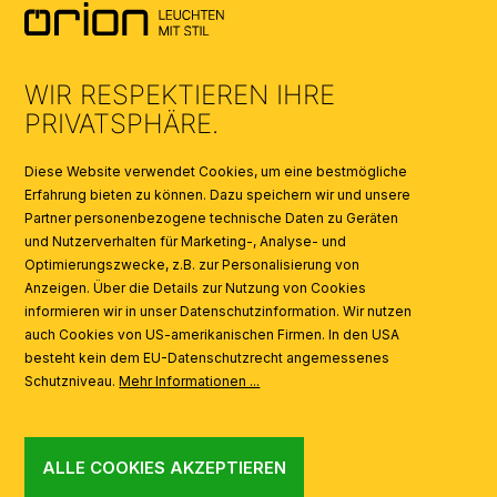
AGB
UMWELT & ENTSORGUNG
WIR RESPEKTIEREN IHRE
KATALOGE
PRIVATSPHÄRE.
SYMBOLE
Diese Website verwendet Cookies, um eine bestmögliche
Erfahrung bieten zu können. Dazu speichern wir und unsere
Partner personenbezogene technische Daten zu Geräten
AI
und Nutzerverhalten für Marketing-, Analyse- und
Optimierungszwecke, z.B. zur Personalisierung von
Anzeigen. Über die Details zur Nutzung von Cookies
informieren wir in unser Datenschutzinformation. Wir nutzen
auch Cookies von US-amerikanischen Firmen. In den USA
besteht kein dem EU-Datenschutzrecht angemessenes
Schutzniveau.
Mehr Informationen ...
ALLE COOKIES AKZEPTIEREN