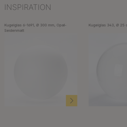
INSPIRATION
Produktgalerie überspringen
Kugelglas 6-1691, Ø 300 mm, Opal-
Kugelglas 343, Ø 25 
Seidenmatt