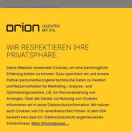
DATENSCHUTZERKLÄRUNG
AGB
UMWELT & ENTSORGUNG
WIR RESPEKTIEREN IHRE
KATALOGE
PRIVATSPHÄRE.
SYMBOLE
Diese Website verwendet Cookies, um eine bestmögliche
Erfahrung bieten zu können. Dazu speichern wir und unsere
Partner personenbezogene technische Daten zu Geräten
AI
und Nutzerverhalten für Marketing-, Analyse- und
Optimierungszwecke, z.B. zur Personalisierung von
Anzeigen. Über die Details zur Nutzung von Cookies
informieren wir in unser Datenschutzinformation. Wir nutzen
auch Cookies von US-amerikanischen Firmen. In den USA
besteht kein dem EU-Datenschutzrecht angemessenes
Schutzniveau.
Mehr Informationen ...