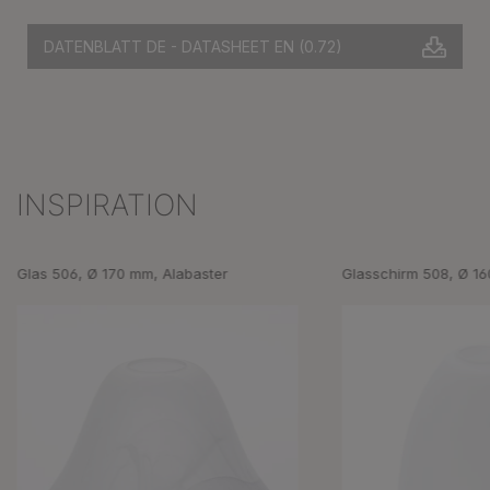
DATENBLATT DE - DATASHEET EN
(0.72)
INSPIRATION
Produktgalerie überspringen
Glas 506, Ø 170 mm, Alabaster
Glasschirm 508, Ø 16