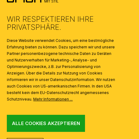
UMWELT & ENTSORGUNG
WIR RESPEKTIEREN IHRE
KATALOGE
PRIVATSPHÄRE.
SYMBOLE
Diese Website verwendet Cookies, um eine bestmögliche
Erfahrung bieten zu können. Dazu speichern wir und unsere
Partner personenbezogene technische Daten zu Geräten
AI
und Nutzerverhalten für Marketing-, Analyse- und
Optimierungszwecke, z.B. zur Personalisierung von
Anzeigen. Über die Details zur Nutzung von Cookies
informieren wir in unser Datenschutzinformation. Wir nutzen
auch Cookies von US-amerikanischen Firmen. In den USA
besteht kein dem EU-Datenschutzrecht angemessenes
Schutzniveau.
Mehr Informationen ...
ALLE COOKIES AKZEPTIEREN