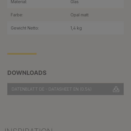
Material:
Glas
Farbe:
Opal matt
Gewicht Netto:
1,4 kg
DOWNLOADS
DATENBLATT DE - DATASHEET EN
(0.54)
Produktgalerie überspringen