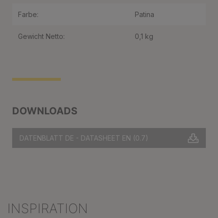
Farbe:
Patina
Gewicht Netto:
0,1 kg
DOWNLOADS
DATENBLATT DE - DATASHEET EN
(0.7)
INSPIRATION
Produktgalerie überspringen