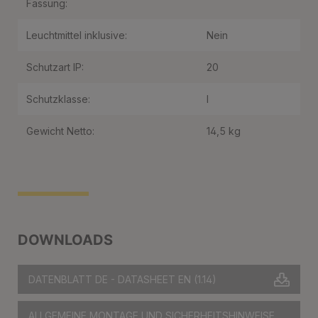
Fassung:
Leuchtmittel inklusive:
Nein
Schutzart IP:
20
Schutzklasse:
I
Gewicht Netto:
14,5 kg
DOWNLOADS
DATENBLATT DE - DATASHEET EN
(1.14)
ALLGEMEINE MONTAGE UND SICHERHEITSHINWEISE