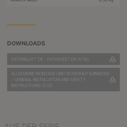
DOWNLOADS
DATENBLATT DE - DATASHEET EN
(0.78)
ALLGEMEINE MONTAGE UND SICHERHEITSHINWEISE
– GENERAL INSTALLATION AND SAFETY
INSTRUCTIONS
(2.22)
AUS DER SERIE
Produktgalerie überspringen