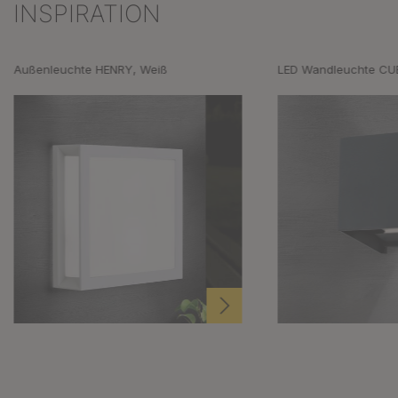
INSPIRATION
Produktgalerie überspringen
Außenleuchte HENRY, Weiß
LED Wandleuchte CUB