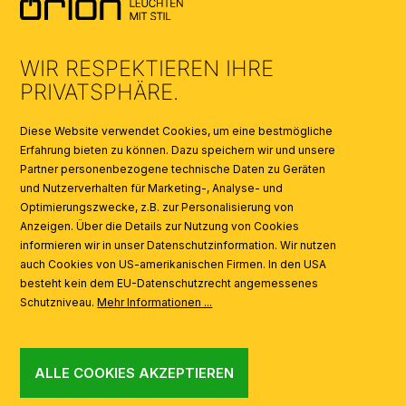
UMWELT & ENTSORGUNG
WIR RESPEKTIEREN IHRE
KATALOGE
PRIVATSPHÄRE.
SYMBOLE
Diese Website verwendet Cookies, um eine bestmögliche
Erfahrung bieten zu können. Dazu speichern wir und unsere
Partner personenbezogene technische Daten zu Geräten
AI
und Nutzerverhalten für Marketing-, Analyse- und
Optimierungszwecke, z.B. zur Personalisierung von
Anzeigen. Über die Details zur Nutzung von Cookies
informieren wir in unser Datenschutzinformation. Wir nutzen
auch Cookies von US-amerikanischen Firmen. In den USA
besteht kein dem EU-Datenschutzrecht angemessenes
Schutzniveau.
Mehr Informationen ...
ALLE COOKIES AKZEPTIEREN