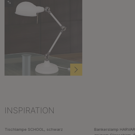
%
INSPIRATION
Produktgalerie überspringen
Tischlampe SCHOOL, schwarz
Bankerslamp HARVARD
grünem Glasschirm,