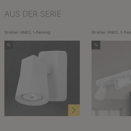
AUS DER SERIE
Produktgalerie überspringen
Strahler SINEO, 1-flammig
Strahler SINEO, 3-fla
%
%