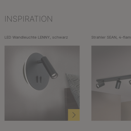
INSPIRATION
Produktgalerie überspringen
LED Wandleuchte LENNY, schwarz
Strahler SEAN, 4-fla