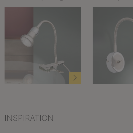
INSPIRATION
Produktgalerie überspringen