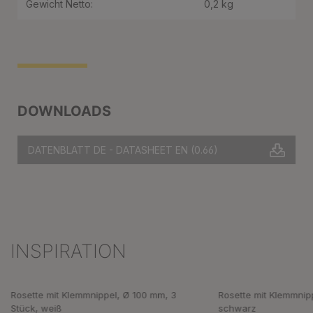
Gewicht Netto:
0,2 kg
DOWNLOADS
DATENBLATT DE - DATASHEET EN
(0.66)
INSPIRATION
Produktgalerie überspringen
Rosette mit Klemmnippel, Ø 100 mm, 3
Rosette mit Klemmnip
Stück, weiß
schwarz