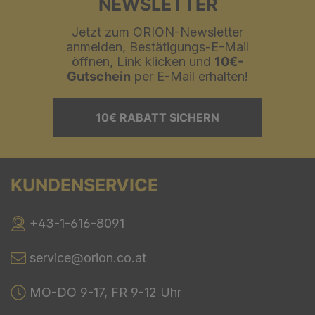
NEWSLETTER
Jetzt zum ORION-Newsletter
anmelden, Bestätigungs-E-Mail
öffnen, Link klicken und
10€-
Gutschein
per E-Mail erhalten!
10€ RABATT SICHERN
KUNDENSERVICE
+43-1-616-8091
service@orion.co.at
MO-DO 9-17, FR 9-12 Uhr