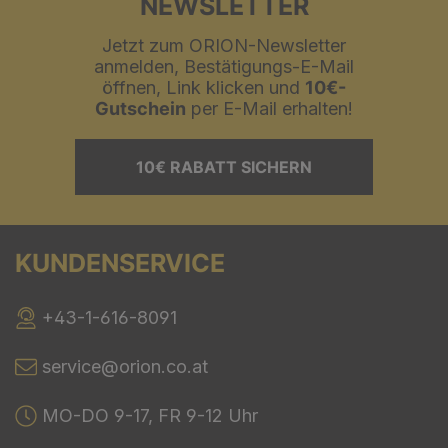
NEWSLETTER
Jetzt zum ORION-Newsletter
anmelden, Bestätigungs-E-Mail
öffnen, Link klicken und
10€-
Gutschein
per E-Mail erhalten!
10€ RABATT SICHERN
KUNDENSERVICE
+43-1-616-8091
service@orion.co.at
MO-DO 9-17, FR 9-12 Uhr