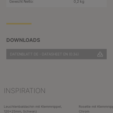
Gewicht Netto:
0,2 kg
DOWNLOADS
DATENBLATT DE - DATASHEET EN
(0.34)
INSPIRATION
Produktgalerie überspringen
Leuchtenbaldachin mit Klemmnippel,
Rosette mit Klemmnip
120x25mm, Schwarz
Chrom