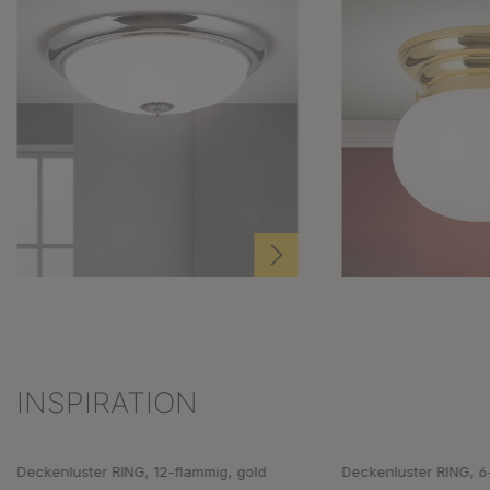
Glas, 18cm
INSPIRATION
Produktgalerie überspringen
Deckenluster RING, 12-flammig, gold
Deckenluster RING, 6