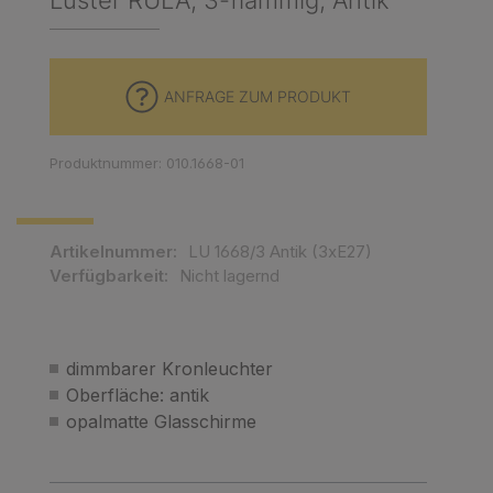
Luster RULA, 3-flammig, Antik
ANFRAGE ZUM PRODUKT
Produktnummer: 010.1668-01
Artikelnummer:
LU 1668/3 Antik (3xE27)
Verfügbarkeit:
Nicht lagernd
dimmbarer Kronleuchter
Oberfläche: antik
opalmatte Glasschirme