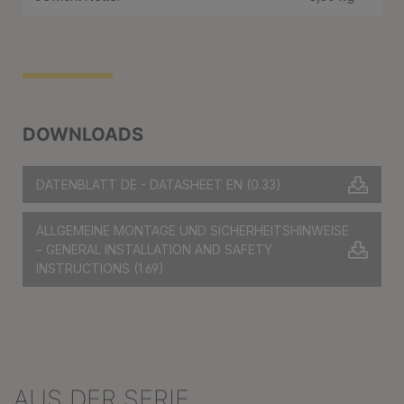
DOWNLOADS
DATENBLATT DE - DATASHEET EN
(0.33)
ALLGEMEINE MONTAGE UND SICHERHEITSHINWEISE
– GENERAL INSTALLATION AND SAFETY
INSTRUCTIONS
(1.69)
AUS DER SERIE
Produktgalerie überspringen