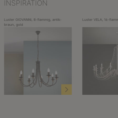
INSPIRATION
Produktgalerie überspringen
Luster GIOVANNI, 8-flammig, antik-
Luster VELA, 16-flamm
braun, gold