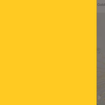
Deckenleuchte GALAXY, Gold
%