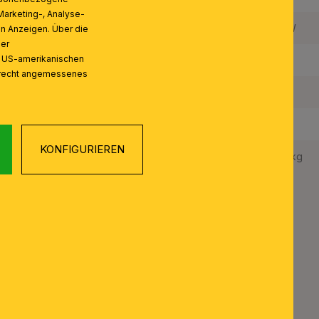
Marketing-, Analyse-
Maximale Bestückung in W pro Fassung:
10 W
on Anzeigen. Über die
ser
n US-amerikanischen
Leuchtmittel inklusive:
Ja
zrecht angemessenes
Schutzart IP:
20
Schutzklasse:
I
KONFIGURIEREN
Gewicht Netto:
7,0 kg