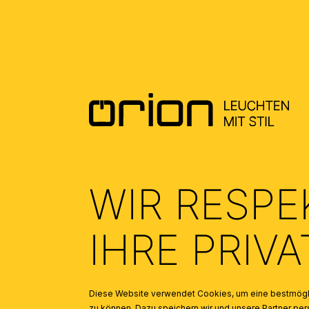
DOWNLOADS
DATENBLATT DE - DATASHEET EN
(0.4)
ALLGEMEINE MONTAGE UND
SICHERHEITSHINWEISE – GENERAL
INSTALLATION AND SAFETY
INSTRUCTIONS
(1.91)
WIR RESPE
IHRE PRIV
Diese Website verwendet Cookies, um eine bestmögli
zu können. Dazu speichern wir und unsere Partner 