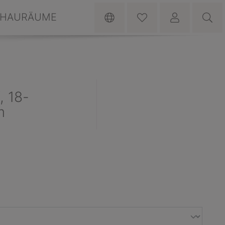
HAURÄUME
, 18-
m