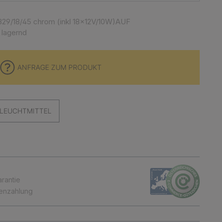
329/18/45 chrom (inkl 18x12V/10W)AUF
 lagernd
ANFRAGE ZUM PRODUKT
LEUCHTMITTEL
arantie
tenzahlung