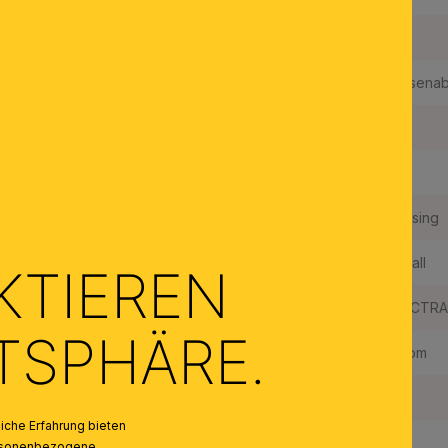
Dimmbar:
Ja
Dimmbar mit:
Phasenab
Fassungstyp:
G4
Made in Austria:
Ja
Material des Gestells:
Messing
Material der Abdeckung:
Kristall
KTIEREN
Qualität Kristallbehang:
SPECTRA®
ATSPHÄRE.
Farbe:
Chrom
Farbe Abdeckung/Schirm:
Klar
che Erfahrung bieten
Anzahl der Fassungen Typ 1:
18
personenbezogene