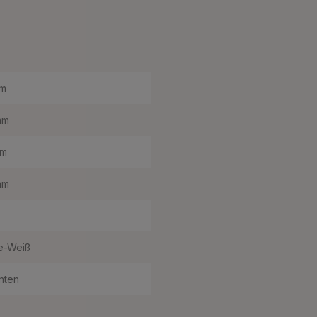
mm
mm
mm
mm
e-Weiß
nten