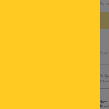
Verfügbarkeit:
Sofor
BESCHREIBUNG
Produktnummer: 210.021275-01
schnelle Lieferung
Leuchtmittel & Ersatzteilg
Kauf auf Rechnung & Ra
Jetzt zum ORION-Newsle
klicken und
10€-Gutsc