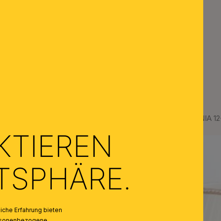
Lampenschirm Stoff TONIA 12
KTIEREN
ATSPHÄRE.
che Erfahrung bieten
personenbezogene