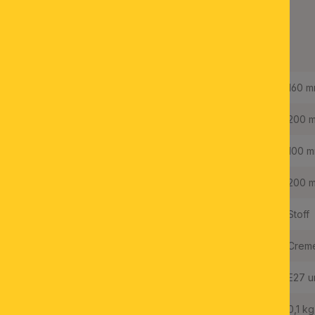
Lampenschirm KARA 2-
1275, Ø 200 mm, Creme-
Weiß
Höhe:
160 
Durchmesser:
200 
Durchmesser Oben:
100 
Durchmesser Unten:
200 
Material:
Stoff
Farbe:
Crem
Befestigung:
E27 u
Gewicht Netto:
0,1 kg