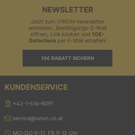
NEWSLETTER
Jetzt zum ORION-Newsletter
anmelden, Bestätigungs-E-Mail
öffnen, Link klicken und
10€-
Gutschein
per E-Mail erhalten!
10€ RABATT SICHERN
KUNDENSERVICE
+43-1-616-8091
service@orion.co.at
MO-DO 9-17, FR 9-12 Uhr