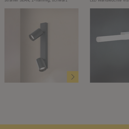
Strahler SEAN, 2-flammig, schwarz
LED Wandleuchte VI